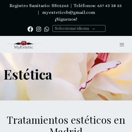
Registro Sanitario: SS01265 | Teléfonos: 657 43 38 55
|
myesteticcb@gmail.com
¡Síguenos!
Seleccionar idioma
Estética
Tratamientos estéticos en
Madrid