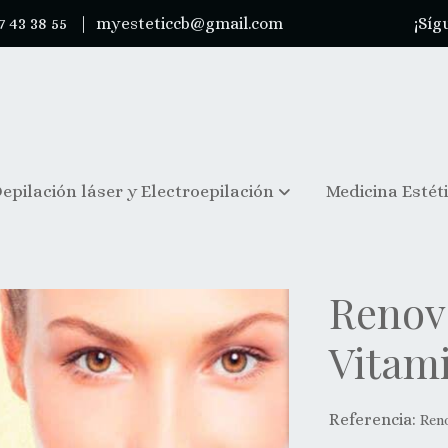
7 43 38 55 |
myesteticcb@gmail.com
¡Síg
epilación láser y Electroepilación
Medicina Estét
Renov
Vitam
Referencia:
Ren