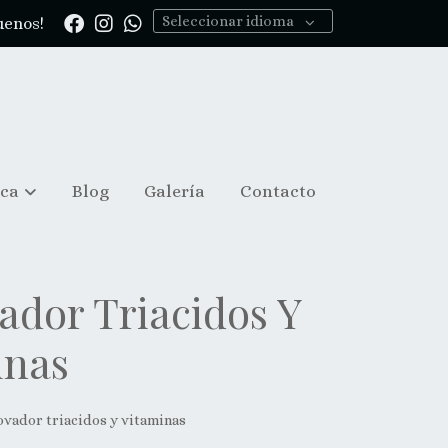
Seleccionar idioma
uenos!
ica
Blog
Galería
Contacto
ador Triacidos Y
inas
ovador triacidos y vitaminas