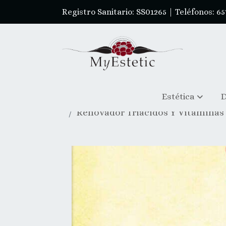
Registro Sanitario: SS01265 | Teléfonos: 65
Estética
D
Renovador Triacidos Y Vitaminas