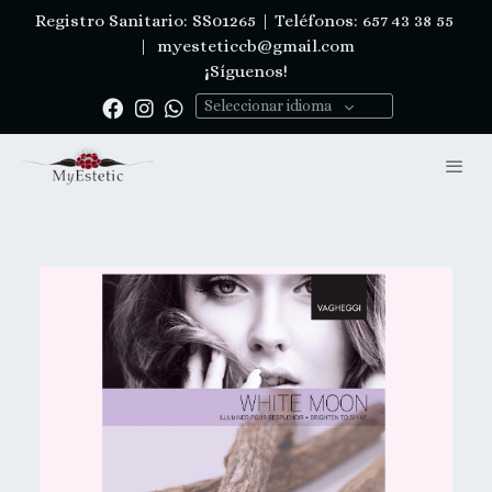
Registro Sanitario: SS01265 | Teléfonos: 657 43 38 55
|
myesteticcb@gmail.com
¡Síguenos!
Seleccionar idioma