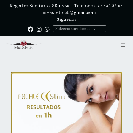
Registro Sanitario: SS01265 | Teléfonos: 657 43 38 55
|
myesteticcb@gmail.com
¡Síguenos!
Seleccionar idioma