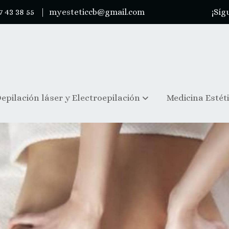
7 43 38 55 |
myesteticcb@gmail.com
¡Síg
epilación láser y Electroepilación
Medicina Estét