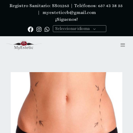
Registro Sanitario: SS01265 | Teléfonos: 657 43 38 55
|
myesteticcb@gmail.com
¡Síguenos!
Seleccionar idioma