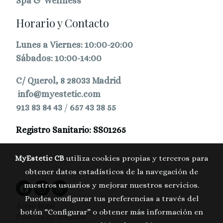
Spa & Wellness
Horario y Contacto
Lunes a Viernes: 10:00-20:00
Sábados: 10:00-14:00
C/ Querol, 8 28033 Madrid
info@myestetic.com
913 83 84 43
/
657 43 38 55
Registro Sanitario: SS01265
MyEstetic CB
utiliza cookies propias y terceros para
obtener datos estadísticos de la navegación de
nuestros usuarios y mejorar nuestros servicios.
Puedes configurar tus preferencias a través del
Aviso legal
botón “Configurar” o obtener más información en
Política de cookies